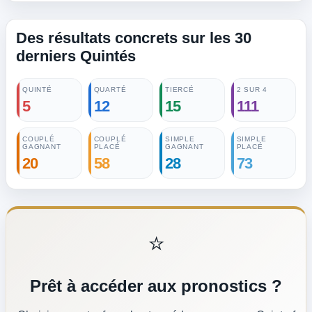
Des résultats concrets sur les 30
Accéder à la sélection complète →
derniers Quintés
QUINTÉ
QUARTÉ
TIERCÉ
2 SUR 4
5
12
15
111
COUPLÉ
COUPLÉ
SIMPLE
SIMPLE
GAGNANT
PLACÉ
GAGNANT
PLACÉ
20
58
28
73
⭐
Prêt à accéder aux pronostics ?