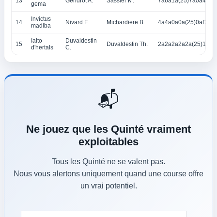
13
Gendrot A.
Sassier M.
7a6a1a(25)7a0a4a0a
gema
Invictus
14
Nivard F.
Michardiere B.
4a4a0a0a(25)0aDm1
madiba
Ialto
Duvaldestin
15
Duvaldestin Th.
2a2a2a2a2a(25)1a3a
d'hertals
C.
📬
Ne jouez que les Quinté vraiment
exploitables
Tous les Quinté ne se valent pas.
Nous vous alertons uniquement quand une course offre
un vrai potentiel.