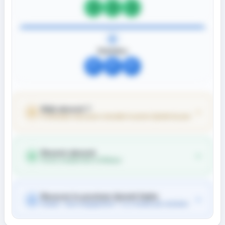
?
?
?
Outsiders
?
?
?
Déjà abonné ?
Connectez-vous pour consulter le prono Quinté du jour
Devenir abonné
Accès complet dès 0,55€/jour
Recevoir le prochain Quinté fiable
Gratuit - Sans engagement - 1 à 2 emails par semaine