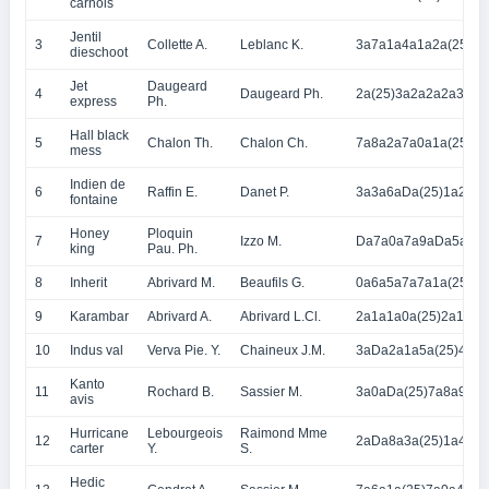
carnois
Jentil
3
Collette A.
Leblanc K.
3a7a1a4a1a2a(25)4a
dieschoot
Jet
Daugeard
4
Daugeard Ph.
2a(25)3a2a2a2a3a0a
express
Ph.
Hall black
5
Chalon Th.
Chalon Ch.
7a8a2a7a0a1a(25)1
mess
Indien de
6
Raffin E.
Danet P.
3a3a6aDa(25)1a2aD
fontaine
Honey
Ploquin
7
Izzo M.
Da7a0a7a9aDa5a(25
king
Pau. Ph.
8
Inherit
Abrivard M.
Beaufils G.
0a6a5a7a7a1a(25)3a
9
Karambar
Abrivard A.
Abrivard L.Cl.
2a1a1a0a(25)2a1a1a
10
Indus val
Verva Pie. Y.
Chaineux J.M.
3aDa2a1a5a(25)4a8
Kanto
11
Rochard B.
Sassier M.
3a0aDa(25)7a8a9a7
avis
Hurricane
Lebourgeois
Raimond Mme
12
2aDa8a3a(25)1a4a9
carter
Y.
S.
Hedic