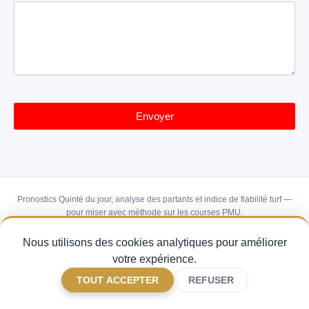
Turnstile
*
Envoyer
Pronostics Quinté du jour, analyse des partants et indice de fiabilité turf —
pour miser avec méthode sur les courses PMU.
CGV
Mentions légales
Gérer mes cookies
FAQ
Nous utilisons des cookies analytiques pour améliorer
Contact
©
2026 Quinturf
votre expérience.
TOUT ACCEPTER
REFUSER