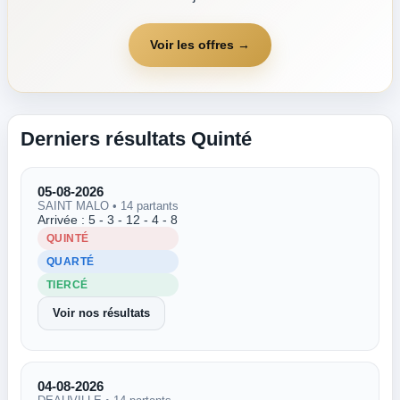
Voir les offres →
Derniers résultats Quinté
05-08-2026
SAINT MALO • 14 partants
Arrivée : 5 - 3 - 12 - 4 - 8
QUINTÉ
QUARTÉ
TIERCÉ
Voir nos résultats
04-08-2026