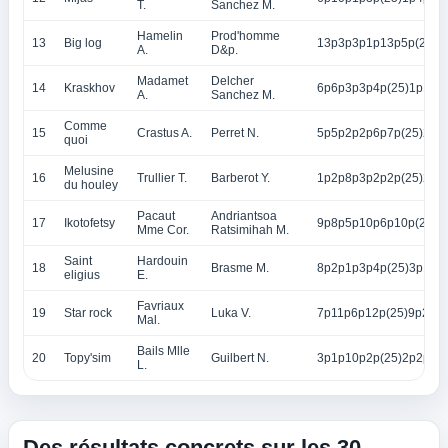
T.
Sanchez M.
Hamelin
Prod'homme
13
Big log
13p3p3p1p13p5p(25)2
A.
D&p.
Madamet
Delcher
14
Kraskhov
6p6p3p3p4p(25)1p11p
A.
Sanchez M.
Comme
15
Crastus A.
Perret N.
5p5p2p2p6p7p(25)2p
quoi
Melusine
16
Trullier T.
Barberot Y.
1p2p8p3p2p2p(25)2p5
du houley
Pacaut
Andriantsoa
17
Ikotofetsy
9p8p5p10p6p10p(25)3
Mme Cor.
Ratsimihah M.
Saint
Hardouin
18
Brasme M.
8p2p1p3p4p(25)3p1p3
eligius
E.
Favriaux
19
Star rock
Luka V.
7p11p6p12p(25)9p2p5
Mal.
Bails Mlle
20
Topy'sim
Guilbert N.
3p1p10p2p(25)2p2p1p
L.
Des résultats concrets sur les 30