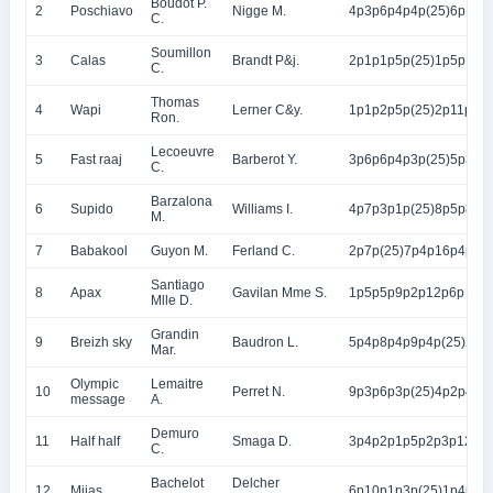
Boudot P.
2
Poschiavo
Nigge M.
4p3p6p4p4p(25)6p1p2
C.
Soumillon
3
Calas
Brandt P&j.
2p1p1p5p(25)1p5p13p
C.
Thomas
4
Wapi
Lerner C&y.
1p1p2p5p(25)2p11p9p
Ron.
Lecoeuvre
5
Fast raaj
Barberot Y.
3p6p6p4p3p(25)5p3p5
C.
Barzalona
6
Supido
Williams I.
4p7p3p1p(25)8p5p8p
M.
7
Babakool
Guyon M.
Ferland C.
2p7p(25)7p4p16p4p6p
Santiago
8
Apax
Gavilan Mme S.
1p5p5p9p2p12p6p
Mlle D.
Grandin
9
Breizh sky
Baudron L.
5p4p8p4p9p4p(25)2p9
Mar.
Olympic
Lemaitre
10
Perret N.
9p3p6p3p(25)4p2p4p1
message
A.
Demuro
11
Half half
Smaga D.
3p4p2p1p5p2p3p12p
C.
Bachelot
Delcher
12
Mijas
6p10p1p3p(25)1p4p2p