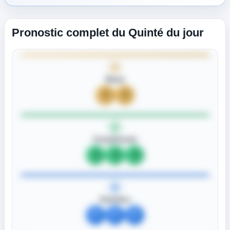
Pronostic complet du Quinté du jour
Bases
?
?
Compléments
?
?
?
Outsiders
?
?
?