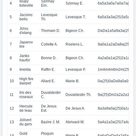
Ioupy
Szirmay
4
Szirmay E.
6a5a3a0a7a0a7a(25)
tolleville
Ern.
Jacomo
Levesque
5
Levesque T.
6a5a3a3a(25)3a5a3a
bello
Th.
Jizou
6
Thomain D.
Bigeon Ch.
DaDa1a5a9a3a(25)8a
d'etang
Japarov
7
Collette A.
Roelens L.
9a0a1a2aDa8a(25)2a
lire
Janko
8
Bonne D.
Bigeon Ch.
4a2a0a1a(25)2a1a0a
haufor
9
Imelda
Raffin E.
Levesque P.
1m4m4m6m2m(25)5m
High fire
10
Allard E.
Marie B.
0a(25)0aDa9a0a0a9a
dairpet
Iris des
Duvaldestin
11
Duvaldestin Th.
9a(25)Dm2a2a2a1a1a
roseaux
C.
Hercule
De Jesus
12
De Jesus A.
8a3a9a0a(25)0a1a7a
de leau
Est.
Jolivert
13
Bazire J. M.
Abrivard M.
5a4a1a3a(25)7a4a2a
du gers
Gold
Ploquin
14
Marie B.
6a6aDaDa4a2a5a5a6