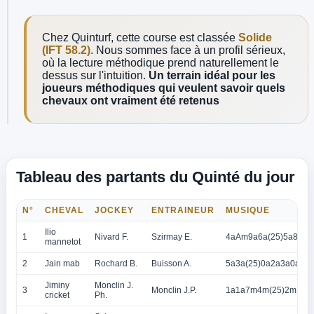
Chez Quinturf, cette course est classée
Solide
(IFT 58.2)
. Nous sommes face à un profil sérieux,
où la lecture méthodique prend naturellement le
dessus sur l'intuition.
Un terrain idéal pour les
joueurs méthodiques qui veulent savoir quels
chevaux ont vraiment été retenus
Tableau des partants du Quinté du jour
N°
CHEVAL
JOCKEY
ENTRAINEUR
MUSIQUE
Ilio
1
Nivard F.
Szirmay E.
4aAm9a6a(25)5a8a3
mannetot
2
Jain mab
Rochard B.
Buisson A.
5a3a(25)0a2a3a0a2a
Jiminy
Monclin J.
3
Monclin J.P.
1a1a7m4m(25)2m1m
cricket
Ph.