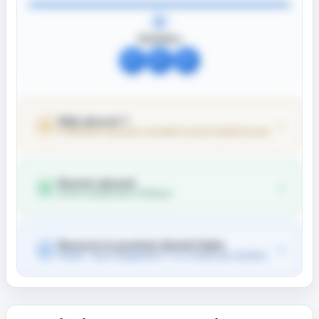
Outsiders
?
?
?
Déjà abonné ?
Connectez-vous pour consulter le prono Quinté du jour
Devenir abonné
Accès complet dès 0,55€/jour
Recevoir le prochain Quinté fiable
Gratuit - Sans engagement - 1 à 2 emails par semaine