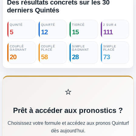
Des résultats concrets sur les 30
Accéder à la sélection complète →
derniers Quintés
QUINTÉ
QUARTÉ
TIERCÉ
2 SUR 4
5
12
15
111
COUPLÉ
COUPLÉ
SIMPLE
SIMPLE
GAGNANT
PLACÉ
GAGNANT
PLACÉ
20
58
28
73
⭐
Prêt à accéder aux pronostics ?
Choisissez votre formule et accédez aux pronos Quinturf
dès aujourd'hui.