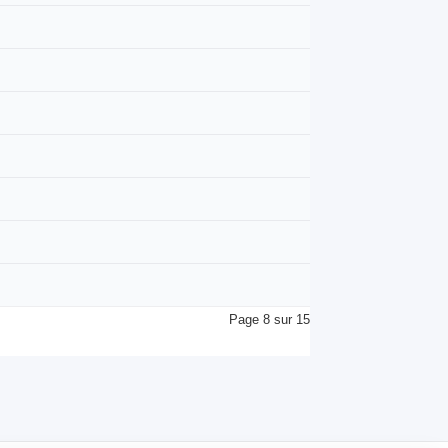
Page 8 sur 15