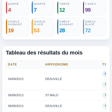
QUINTÉ
QUARTÉ
TIERCÉ
2 SUR 4
4
7
12
99
COUPLÉ
COUPLÉ
SIMPLE
SIMPLE
GAGNANT
PLACÉ
GAGNANT
PLACÉ
19
53
28
72
Tableau des résultats du mois
DATE
HIPPODROME
TYPE
QUA
04/08/2013
DEAUVILLE
TIE
06/08/2013
ST MALO
TIE
06/08/2013
DEAUVILLE
TIE