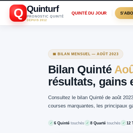
Quinturf
Q
QUINTÉ DU JOUR
S’AB
PRONOSTIC QUINTÉ
DEPUIS 2012
📅 BILAN MENSUEL — AOÛT 2023
Bilan Quinté
Aoû
résultats, gains
Consultez le bilan Quinté de août 2023 
courses marquantes, les principaux gai
6 Quinté
touchés
8 Quarté
touchés
12 
✓
✓
✓