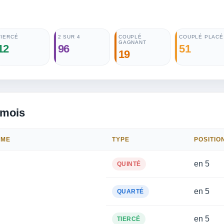
TIERCÉ
2 SUR 4
COUPLÉ
COUPLÉ PLACÉ
GAGNANT
12
96
51
19
 mois
OME
TYPE
POSITIO
en 5
QUINTÉ
en 5
QUARTÉ
en 5
TIERCÉ