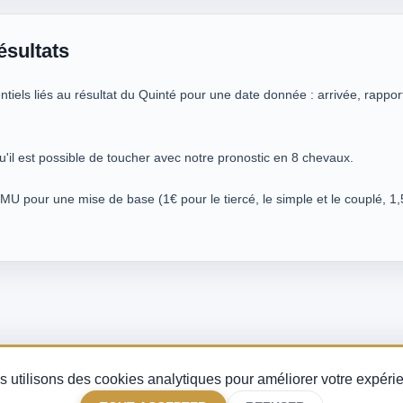
ésultats
iels liés au résultat du Quinté pour une date donnée : arrivée, rappor
u'il est possible de toucher avec notre pronostic en 8 chevaux.
PMU pour une mise de base (1€ pour le tiercé, le simple et le couplé, 1,
uinté du jour, analyse des partants et indice de fiabilité turf — pour miser avec mé
 utilisons des cookies analytiques pour améliorer votre expéri
courses PMU.