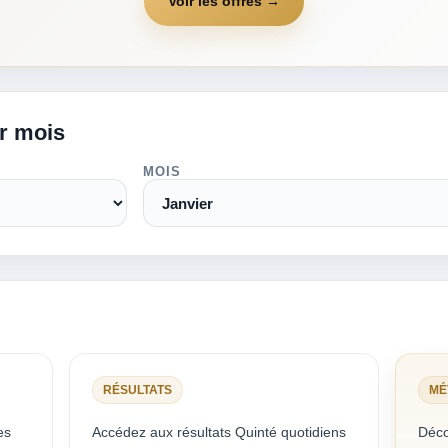
Voir les offres →
ar mois
MOIS
RÉSULTATS
MÉ
es
Accédez aux résultats Quinté quotidiens
Déco