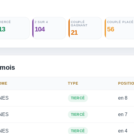
TIERCÉ
2 SUR 4
COUPLÉ
COUPLÉ PLACÉ
GAGNANT
13
104
56
21
 mois
OME
TYPE
POSITI
NES
en 8
TIERCÉ
NES
en 7
TIERCÉ
NES
en 4
TIERCÉ