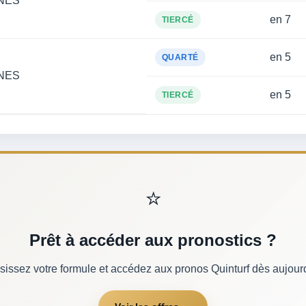
NES
en 7
TIERCÉ
en 5
QUARTÉ
NES
en 5
TIERCÉ
⭐
Prêt à accéder aux pronostics ?
sissez votre formule et accédez aux pronos Quinturf dès aujourd