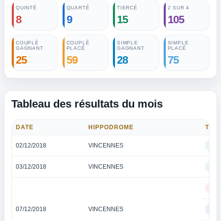
QUINTÉ
QUARTÉ
TIERCÉ
2 SUR 4
8
9
15
105
COUPLÉ
COUPLÉ
SIMPLE
SIMPLE
GAGNANT
PLACÉ
GAGNANT
PLACÉ
25
59
28
75
Tableau des résultats du mois
DATE
HIPPODROME
TYP
02/12/2018
VINCENNES
TI
03/12/2018
VINCENNES
TI
QU
07/12/2018
VINCENNES
QU