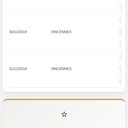
TI
QU
30/12/2018
VINCENNES
QU
TI
QU
31/12/2018
VINCENNES
QU
TI
⭐