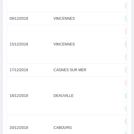
TI
09/12/2018
VINCENNES
TI
QU
15/12/2018
VINCENNES
QU
TI
17/12/2018
CAGNES SUR MER
TI
QU
18/12/2018
DEAUVILLE
QU
TI
QU
20/12/2018
CABOURG