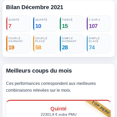
Bilan Décembre 2021
QUINTÉ
QUARTÉ
TIERCÉ
2 SUR 4
7
10
15
107
COUPLÉ
COUPLÉ
SIMPLE
SIMPLE
GAGNANT
PLACÉ
GAGNANT
PLACÉ
19
58
28
74
Meilleurs coups du mois
Ces performances correspondent aux meilleures
combinaisons relevées sur le mois.
TOP PERF
Quinté
22301,8 € ordre PMU