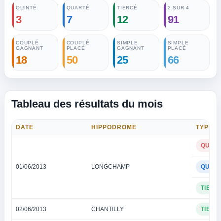
QUINTÉ
QUARTÉ
TIERCÉ
2 SUR 4
3
7
12
91
COUPLÉ
COUPLÉ
SIMPLE
SIMPLE
GAGNANT
PLACÉ
GAGNANT
PLACÉ
18
50
25
66
Tableau des résultats du mois
DATE
HIPPODROME
TYPE
QUINT
01/06/2013
LONGCHAMP
QUAR
TIERC
02/06/2013
CHANTILLY
TIERC