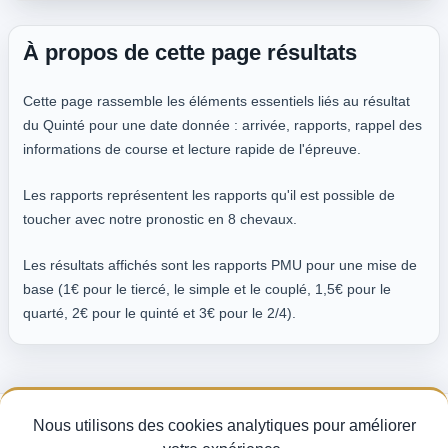
À propos de cette page résultats
Cette page rassemble les éléments essentiels liés au résultat
du Quinté pour une date donnée : arrivée, rapports, rappel des
informations de course et lecture rapide de l'épreuve.
Les rapports représentent les rapports qu'il est possible de
toucher avec notre pronostic en 8 chevaux.
Les résultats affichés sont les rapports PMU pour une mise de
base (1€ pour le tiercé, le simple et le couplé, 1,5€ pour le
quarté, 2€ pour le quinté et 3€ pour le 2/4).
Nous utilisons des cookies analytiques pour améliorer
Pronostics Quinté du jour, analyse des partants et indice de fiabilité turf —
pour miser avec méthode sur les courses PMU.