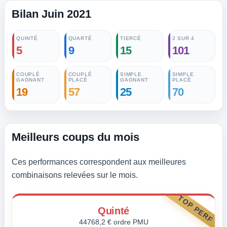
Bilan Juin 2021
QUINTÉ
QUARTÉ
TIERCÉ
2 SUR 4
5
9
15
101
COUPLÉ
COUPLÉ
SIMPLE
SIMPLE
GAGNANT
PLACÉ
GAGNANT
PLACÉ
19
57
25
70
Meilleurs coups du mois
Ces performances correspondent aux meilleures
combinaisons relevées sur le mois.
TOP PERF
Quinté
44768,2 € ordre PMU