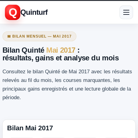
Q
Quinturf
📅 BILAN MENSUEL — MAI 2017
Bilan Quinté
Mai 2017
:
résultats, gains et analyse du mois
Consultez le bilan Quinté de Mai 2017 avec les résultats
relevés au fil du mois, les courses marquantes, les
principaux gains enregistrés et une lecture globale de la
période.
Bilan Mai 2017