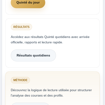
Quinté du jour
RÉSULTATS
Accédez aux résultats Quinté quotidiens avec arrivée
officielle, rapports et lecture rapide.
Résultats quotidiens
MÉTHODE
Découvrez la logique de lecture utilisée pour structurer
l'analyse des courses et des profils.