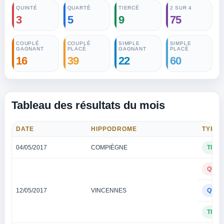
QUINTÉ
QUARTÉ
TIERCÉ
2 SUR 4
3
5
9
75
COUPLÉ
COUPLÉ
SIMPLE
SIMPLE
GAGNANT
PLACÉ
GAGNANT
PLACÉ
16
39
22
60
Tableau des résultats du mois
DATE
HIPPODROME
TYPE
04/05/2017
COMPIÈGNE
TIER
QUIN
12/05/2017
VINCENNES
QUA
TIER