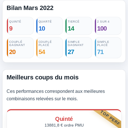
Bilan Mars 2022
QUINTÉ
QUARTÉ
TIERCÉ
2 SUR 4
9
10
14
100
COUPLÉ
COUPLÉ
SIMPLE
SIMPLE
GAGNANT
PLACÉ
GAGNANT
PLACÉ
20
54
27
71
Meilleurs coups du mois
Ces performances correspondent aux meilleures
combinaisons relevées sur le mois.
TOP PERF
Quinté
13881,8 € ordre PMU