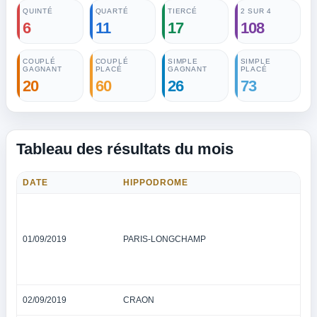
QUINTÉ
QUARTÉ
TIERCÉ
2 SUR 4
6
11
17
108
COUPLÉ
COUPLÉ
SIMPLE
SIMPLE
GAGNANT
PLACÉ
GAGNANT
PLACÉ
20
60
26
73
Tableau des résultats du mois
DATE
HIPPODROME
T
01/09/2019
PARIS-LONGCHAMP
02/09/2019
CRAON