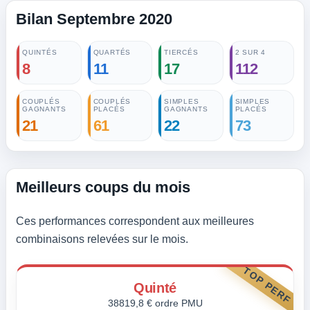
Bilan Septembre 2020
QUINTÉS
QUARTÉS
TIERCÉS
2 SUR 4
8
11
17
112
COUPLÉS
COUPLÉS
SIMPLES
SIMPLES
GAGNANTS
PLACÉS
GAGNANTS
PLACÉS
21
61
22
73
Meilleurs coups du mois
Ces performances correspondent aux meilleures
combinaisons relevées sur le mois.
TOP PERF
Quinté
38819,8 € ordre PMU