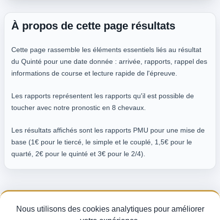
À propos de cette page résultats
Cette page rassemble les éléments essentiels liés au résultat
du Quinté pour une date donnée : arrivée, rapports, rappel des
informations de course et lecture rapide de l'épreuve.
Les rapports représentent les rapports qu'il est possible de
toucher avec notre pronostic en 8 chevaux.
Les résultats affichés sont les rapports PMU pour une mise de
base (1€ pour le tiercé, le simple et le couplé, 1,5€ pour le
quarté, 2€ pour le quinté et 3€ pour le 2/4).
Nous utilisons des cookies analytiques pour améliorer
Pronostics Quinté du jour, analyse des partants et indice de fiabilité turf —
pour miser avec méthode sur les courses PMU.