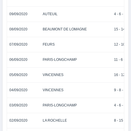
09/09/2020
AUTEUIL
4 - 6 - 1 - 5
08/09/2020
BEAUMONT DE LOMAGNE
15 - 14 - 5 
07/09/2020
FEURS
12 - 10 - 6 
06/09/2020
PARIS-LONGCHAMP
11 - 6 - 2 -
05/09/2020
VINCENNES
16 - 12 - 1
04/09/2020
VINCENNES
9 - 8 - 10 -
03/09/2020
PARIS-LONGCHAMP
4 - 6 - 3 - 
02/09/2020
LA ROCHELLE
8 - 15 - 5 -