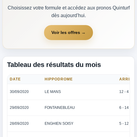
Choisissez votre formule et accédez aux pronos Quinturf
dès aujourd'hui.
Voir les offres →
Tableau des résultats du mois
DATE
HIPPODROME
ARRIVÉ
30/09/2020
LE MANS
12 - 4 - 15 
29/09/2020
FONTAINEBLEAU
6 - 14 - 13
28/09/2020
ENGHIEN SOISY
5 - 12 - 2 -