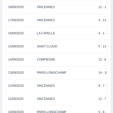
18/09/2020
VINCENNES
12 - 1 - 10 
17/09/2020
VINCENNES
3 - 13 - 16 
16/09/2020
LA CAPELLE
4 - 1 - 14 -
15/09/2020
SAINT CLOUD
5 - 13 - 8 -
14/09/2020
COMPIEGNE
12 - 6 - 10 
13/09/2020
PARIS-LONGCHAMP
14 - 10 - 12
12/09/2020
VINCENNES
9 - 7 - 11 -
11/09/2020
VINCENNES
12 - 7 - 9 -
10/09/2020
PARIS-LONGCHAMP
5 - 9 - 2 - 3