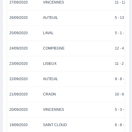
27/09/2020
VINCENNES
11 - 12 - 7 
26/09/2020
AUTEUIL
5 - 13 - 2 -
25/09/2020
LAVAL
5 - 1 - 6 - 2
24/09/2020
COMPIEGNE
12 - 4 - 14
23/09/2020
LISIEUX
11 - 2 - 1 -
22/09/2020
AUTEUIL
9 - 8 - 1 - 
21/09/2020
CRAON
10 - 6 - 1 -
20/09/2020
VINCENNES
5 - 3 - 8 - 
19/09/2020
SAINT CLOUD
6 - 8 - 3 - 5