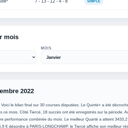
AMP
7 - 13 - 12 - 4 - 8
SIMPLE
ar mois
MOIS
tembre 2022
ici le bilan final sur 30 courses disputées. Le Quinté+ a été décroché 9
 ce mois. Côté Tiercé, 18 succès ont été enregistrés sur la période. 
ure performance combinée du mois. Le meilleur Quarté a atteint 3433,2 
9 € désordre à PARIS-LONGCHAMP, le Tiercé affiche son meilleur résu