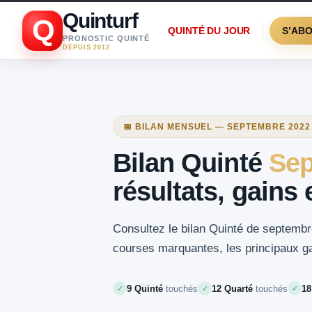
Quinturf
Q
QUINTÉ DU JOUR
S’AB
PRONOSTIC QUINTÉ
DEPUIS 2012
📅 BILAN MENSUEL — SEPTEMBRE 2022
Bilan Quinté
Sep
résultats, gains
Consultez le bilan Quinté de septembre
courses marquantes, les principaux gai
9 Quinté
touchés
12 Quarté
touchés
18
✓
✓
✓