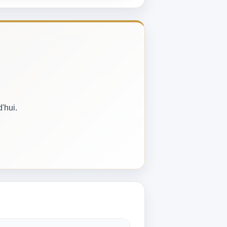
'hui.