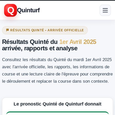
Q
Quinturf
🏁 RÉSULTATS QUINTÉ • ARRIVÉE OFFICIELLE
Résultats Quinté du
1er Avril 2025
arrivée, rapports et analyse
Consultez les résultats du Quinté du mardi 1er Avril 2025
avec l'arrivée officielle, les rapports, les informations de
course et une lecture claire de l'épreuve pour comprendre
le déroulement et replacer la course dans son contexte.
Le pronostic Quinté de Quinturf donnait