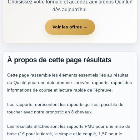
Choisissez votre formule et accédez aux pronos Quinturf
dès aujourd'hui.
Voir les offres →
À propos de cette page résultats
Cette page rassemble les éléments essentiels liés au résultat
du Quinté pour une date donnée : arrivée, rapports, rappel des
informations de course et lecture rapide de l'épreuve.
Les rapports représentent les rapports qu'il est possible de
toucher avec notre pronostic en 8 chevaux.
Les résultats affichés sont les rapports PMU pour une mise de
base (1€ pour le tiercé, le simple et le couplé, 1,5€ pour le