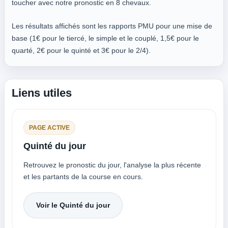
toucher avec notre pronostic en 8 chevaux.
Les résultats affichés sont les rapports PMU pour une mise de
base (1€ pour le tiercé, le simple et le couplé, 1,5€ pour le
quarté, 2€ pour le quinté et 3€ pour le 2/4).
Liens utiles
PAGE ACTIVE
Quinté du jour
Retrouvez le pronostic du jour, l'analyse la plus récente
et les partants de la course en cours.
Voir le Quinté du jour