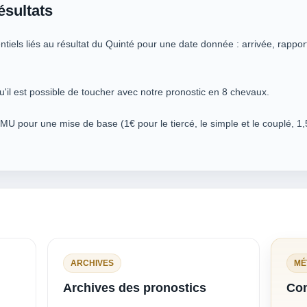
ésultats
iels liés au résultat du Quinté pour une date donnée : arrivée, rappor
u'il est possible de toucher avec notre pronostic en 8 chevaux.
PMU pour une mise de base (1€ pour le tiercé, le simple et le couplé, 1,
ARCHIVES
MÉ
Archives des pronostics
Com