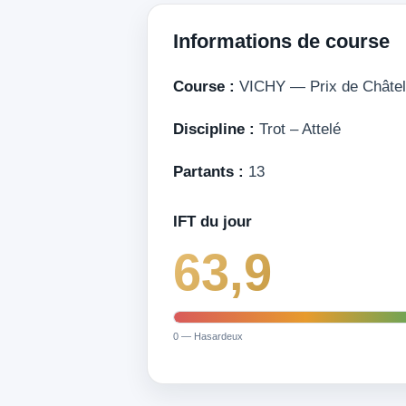
Informations de course
Course :
VICHY — Prix de Châtel
Discipline :
Trot – Attelé
Partants :
13
IFT du jour
63,9
0 — Hasardeux