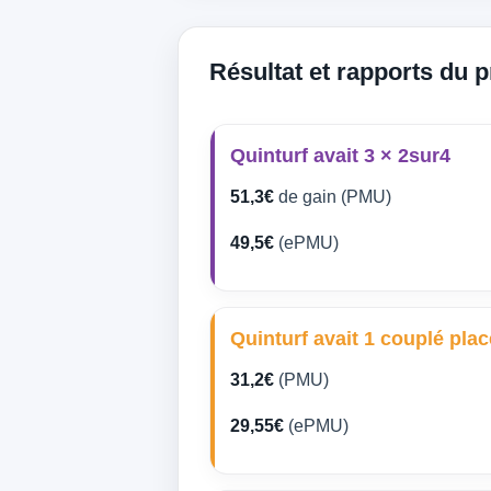
Résultat et rapports du p
Quinturf avait 3 × 2sur4
51,3€
de gain (PMU)
49,5€
(ePMU)
Quinturf avait 1 couplé plac
31,2€
(PMU)
29,55€
(ePMU)