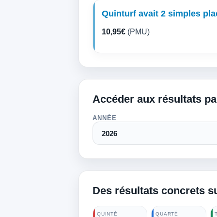
Quinturf avait 2 simples pl
10,95€
(PMU)
Accéder aux résultats p
ANNÉE
Des résultats concrets s
QUINTÉ
QUARTÉ