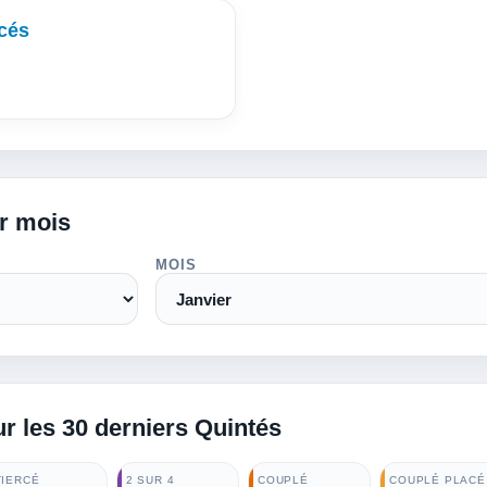
acés
ar mois
MOIS
ur les 30 derniers Quintés
TIERCÉ
2 SUR 4
COUPLÉ
COUPLÉ PLACÉ