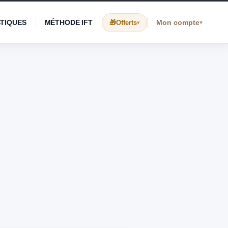
STIQUES
MÉTHODE IFT
Mon compte
Offerts
▾
▾