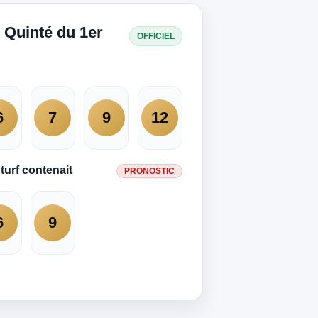
 Quinté du 1er
OFFICIEL
6
7
9
12
turf contenait
PRONOSTIC
6
9