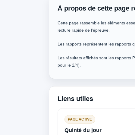
À propos de cette page r
Cette page rassemble les éléments essent
lecture rapide de l'épreuve.
Les rapports représentent les rapports q
Les résultats affichés sont les rapports 
pour le 2/4).
Liens utiles
PAGE ACTIVE
Quinté du jour