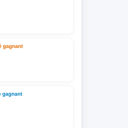
lé gagnant
le gagnant