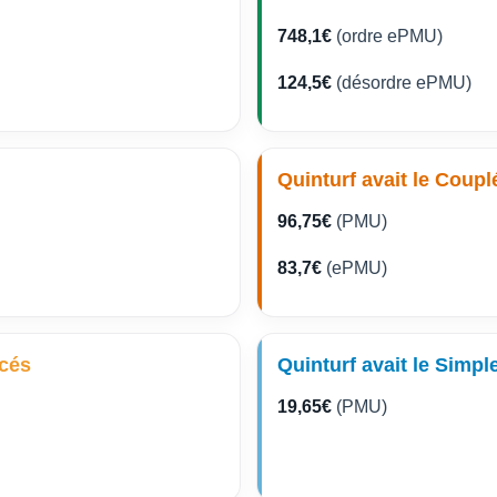
748,1€
(ordre ePMU)
124,5€
(désordre ePMU)
Quinturf avait le Coup
96,75€
(PMU)
83,7€
(ePMU)
acés
Quinturf avait le Simp
19,65€
(PMU)