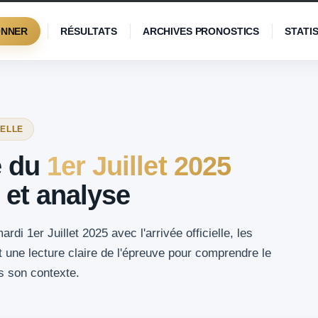
ONNER
RÉSULTATS
ARCHIVES PRONOSTICS
STATI
IELLE
é du
1er Juillet 2025
 et analyse
di 1er Juillet 2025 avec l'arrivée officielle, les
t une lecture claire de l'épreuve pour comprendre le
s son contexte.