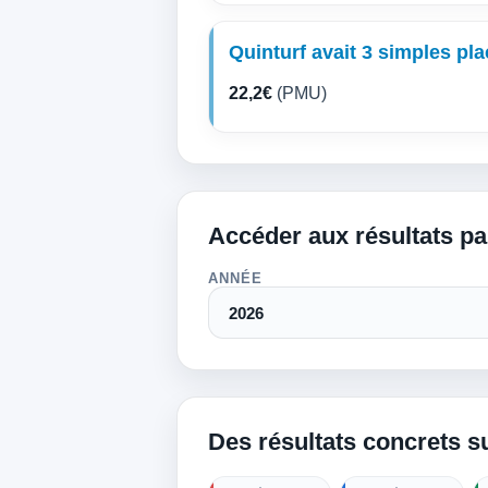
Quinturf avait 3 simples pl
22,2€
(PMU)
Accéder aux résultats p
ANNÉE
Des résultats concrets s