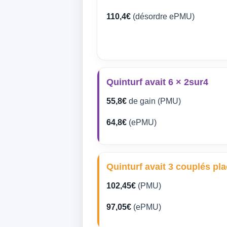
110,4€
(désordre ePMU)
Quinturf avait 6 × 2sur4
55,8€
de gain (PMU)
64,8€
(ePMU)
Quinturf avait 3 couplés pl
102,45€
(PMU)
97,05€
(ePMU)