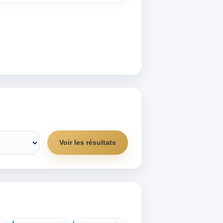
Voir les résultats