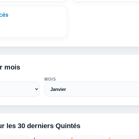
acés
ar mois
MOIS
ur les 30 derniers Quintés