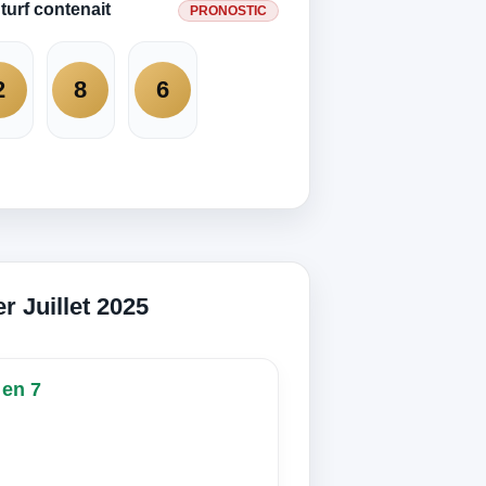
turf contenait
PRONOSTIC
2
8
6
r Juillet 2025
 en 7