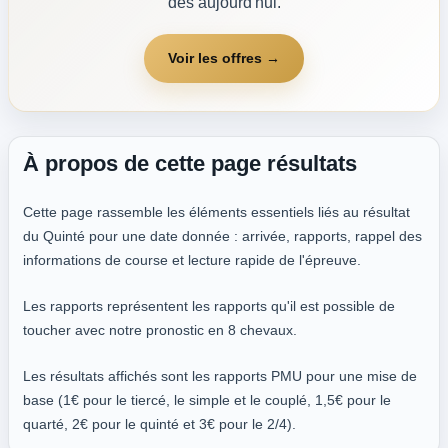
dès aujourd'hui.
Voir les offres →
À propos de cette page résultats
Cette page rassemble les éléments essentiels liés au résultat
du Quinté pour une date donnée : arrivée, rapports, rappel des
informations de course et lecture rapide de l'épreuve.
Les rapports représentent les rapports qu'il est possible de
toucher avec notre pronostic en 8 chevaux.
Les résultats affichés sont les rapports PMU pour une mise de
base (1€ pour le tiercé, le simple et le couplé, 1,5€ pour le
quarté, 2€ pour le quinté et 3€ pour le 2/4).