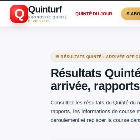
Quinturf
Q
QUINTÉ DU JOUR
S’AB
PRONOSTIC QUINTÉ
DEPUIS 2012
🏁 RÉSULTATS QUINTÉ • ARRIVÉE OFFIC
Résultats Quint
arrivée, rapports
Consultez les résultats du Quinté du ma
rapports, les informations de course e
déroulement et replacer la course dan