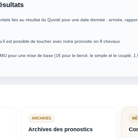
ésultats
iels liés au résultat du Quinté pour une date donnée : arrivée, rappor
u'il est possible de toucher avec notre pronostic en 8 chevaux.
PMU pour une mise de base (1€ pour le tiercé, le simple et le couplé, 1,
ARCHIVES
MÉ
Archives des pronostics
Com