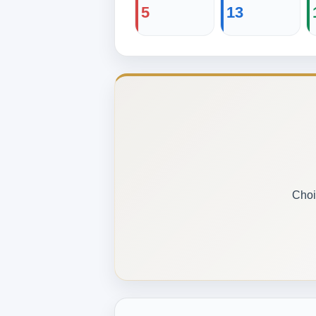
5
13
Choi