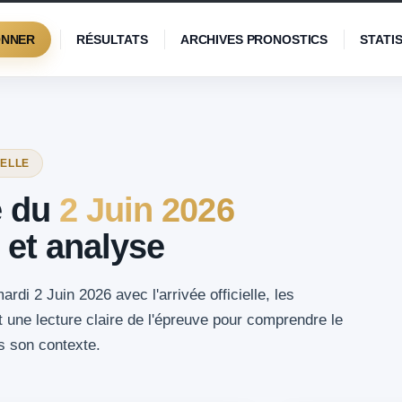
ONNER
RÉSULTATS
ARCHIVES PRONOSTICS
STATI
IELLE
é du
2 Juin 2026
 et analyse
rdi 2 Juin 2026 avec l'arrivée officielle, les
t une lecture claire de l'épreuve pour comprendre le
s son contexte.