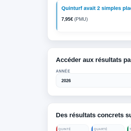
Quinturf avait 2 simples pl
7,95€
(PMU)
Accéder aux résultats p
ANNÉE
Des résultats concrets s
QUINTÉ
QUARTÉ