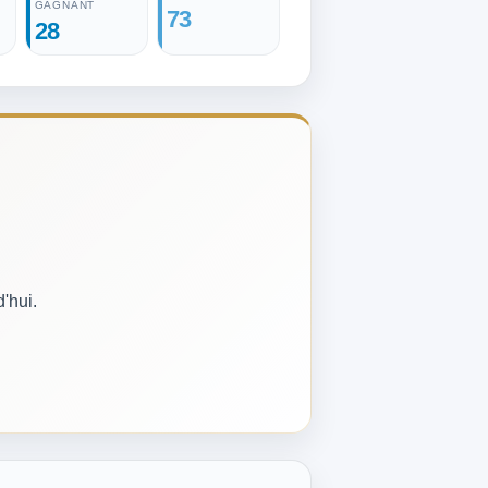
GAGNANT
73
28
'hui.