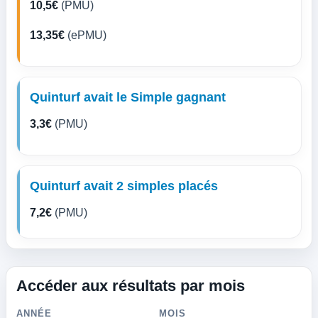
10,5€
(PMU)
13,35€
(ePMU)
Quinturf avait le Simple gagnant
3,3€
(PMU)
Quinturf avait 2 simples placés
7,2€
(PMU)
Accéder aux résultats par mois
ANNÉE
MOIS