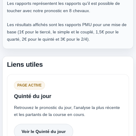
Les rapports représentent les rapports qu'il est possible de
toucher avec notre pronostic en 8 chevaux.
Les résultats affichés sont les rapports PMU pour une mise de
base (1€ pour le tiercé, le simple et le couplé, 1,5€ pour le
quarté, 2€ pour le quinté et 3€ pour le 2/4).
Liens utiles
PAGE ACTIVE
Quinté du jour
Retrouvez le pronostic du jour, l'analyse la plus récente
et les partants de la course en cours.
Voir le Quinté du jour