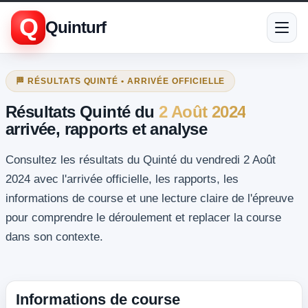
Q
Quinturf
🏁 RÉSULTATS QUINTÉ • ARRIVÉE OFFICIELLE
Résultats Quinté du
2 Août 2024
arrivée, rapports et analyse
Consultez les résultats du Quinté du vendredi 2 Août
2024 avec l'arrivée officielle, les rapports, les
informations de course et une lecture claire de l'épreuve
pour comprendre le déroulement et replacer la course
dans son contexte.
Informations de course