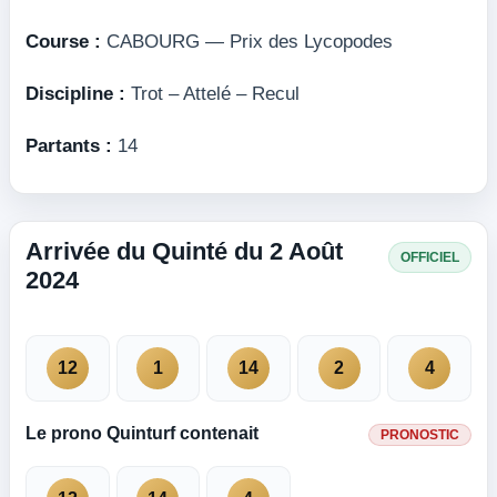
Course :
CABOURG — Prix des Lycopodes
Discipline :
Trot – Attelé – Recul
Partants :
14
Arrivée du Quinté du 2 Août
OFFICIEL
2024
12
1
14
2
4
Le prono Quinturf contenait
PRONOSTIC