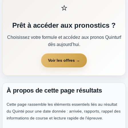
⭐
Prêt à accéder aux pronostics ?
Choisissez votre formule et accédez aux pronos Quinturf
dès aujourd'hui.
Voir les offres →
À propos de cette page résultats
Cette page rassemble les éléments essentiels liés au résultat
du Quinté pour une date donnée : arrivée, rapports, rappel des
informations de course et lecture rapide de l'épreuve.