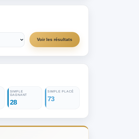
Voir les résultats
SIMPLE
SIMPLE PLACÉ
GAGNANT
73
28