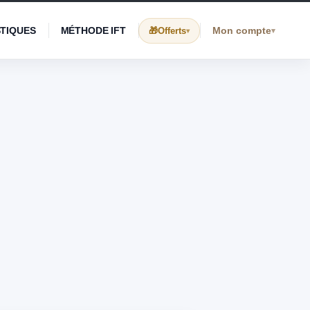
STIQUES
MÉTHODE IFT
Mon compte
Offerts
▾
▾