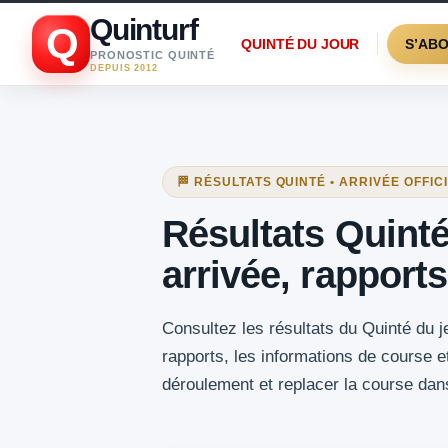
Quinturf
Q
QUINTÉ DU JOUR
S’AB
PRONOSTIC QUINTÉ
DEPUIS 2012
🏁 RÉSULTATS QUINTÉ • ARRIVÉE OFFIC
Résultats Quint
arrivée, rapports
Consultez les résultats du Quinté du je
rapports, les informations de course e
déroulement et replacer la course dan