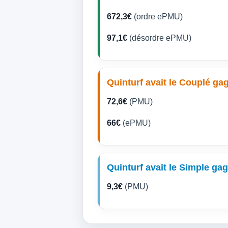
672,3€
(ordre ePMU)
97,1€
(désordre ePMU)
Quinturf avait le Couplé ga
72,6€
(PMU)
66€
(ePMU)
Quinturf avait le Simple ga
9,3€
(PMU)