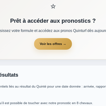
⭐
Prêt à accéder aux pronostics ?
sissez votre formule et accédez aux pronos Quinturf dès aujourd
Voir les offres →
ésultats
iels liés au résultat du Quinté pour une date donnée : arrivée, rappor
u'il est possible de toucher avec notre pronostic en 8 chevaux.