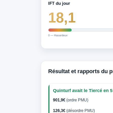
IFT du jour
18,1
0 — Hasardeux
Résultat et rapports du p
Quinturf avait le Tiercé en 5
901,9€
(ordre PMU)
126,3€
(désordre PMU)