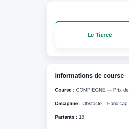
Le Tiercé
Informations de course
Course :
COMPIEGNE — Prix de
Discipline :
Obstacle – Handicap
Partants :
18