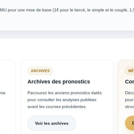
PMU pour une mise de base (1€ pour le tiercé, le simple et le couplé, 1,
ARCHIVES
MÉ
Archives des pronostics
Com
yse
Parcourez les anciens pronostics datés
Déco
pour consulter les analyses publiées
pour 
avant les courses précédentes.
struc
Voir les archives