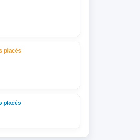
s placés
s placés