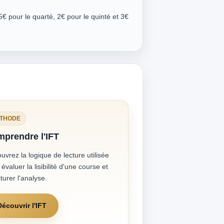
5€ pour le quarté, 2€ pour le quinté et 3€
THODE
prendre l'IFT
uvrez la logique de lecture utilisée
évaluer la lisibilité d'une course et
turer l'analyse.
Découvrir l'IFT