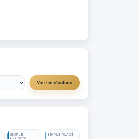
Voir les résultats
SIMPLE
SIMPLE PLACÉ
GAGNANT