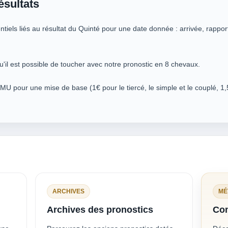
ésultats
iels liés au résultat du Quinté pour une date donnée : arrivée, rappor
u'il est possible de toucher avec notre pronostic en 8 chevaux.
PMU pour une mise de base (1€ pour le tiercé, le simple et le couplé, 1,
ARCHIVES
MÉ
Archives des pronostics
Com