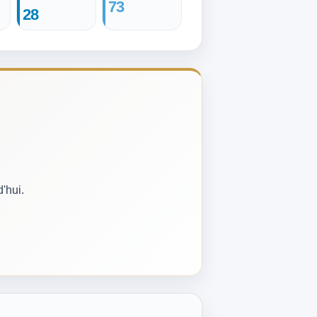
73
28
'hui.