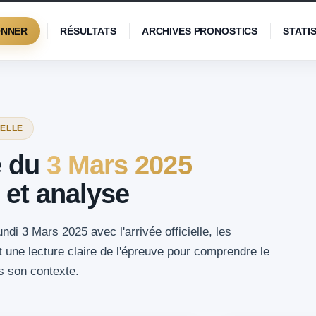
ONNER
RÉSULTATS
ARCHIVES PRONOSTICS
STATI
IELLE
é du
3 Mars 2025
 et analyse
ndi 3 Mars 2025 avec l'arrivée officielle, les
t une lecture claire de l'épreuve pour comprendre le
s son contexte.