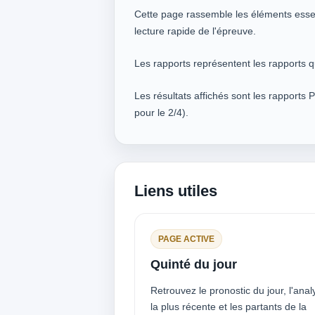
Cette page rassemble les éléments essent
lecture rapide de l'épreuve.
Les rapports représentent les rapports q
Les résultats affichés sont les rapports 
pour le 2/4).
Liens utiles
PAGE ACTIVE
Quinté du jour
Retrouvez le pronostic du jour, l'anal
la plus récente et les partants de la