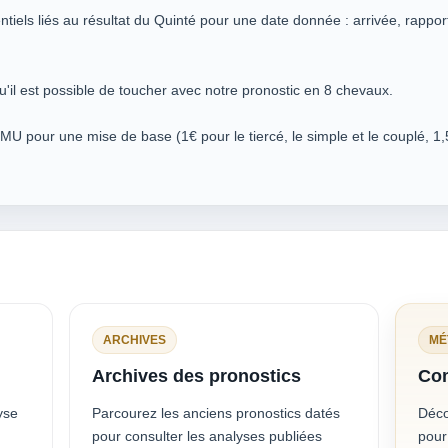
iels liés au résultat du Quinté pour une date donnée : arrivée, rappor
u'il est possible de toucher avec notre pronostic en 8 chevaux.
PMU pour une mise de base (1€ pour le tiercé, le simple et le couplé, 1,
ARCHIVES
MÉ
Archives des pronostics
Com
yse
Parcourez les anciens pronostics datés
Déco
pour consulter les analyses publiées
pour 