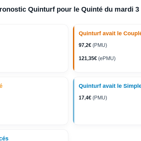
pronostic Quinturf pour le Quinté du mardi 
Quinturf avait le Coup
97,2€
(PMU)
121,35€
(ePMU)
é
Quinturf avait le Simp
17,4€
(PMU)
acés