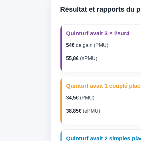
Résultat et rapports du 
Quinturf avait 3 × 2sur4
54€
de gain (PMU)
55,8€
(ePMU)
Quinturf avait 1 couplé plac
34,5€
(PMU)
38,85€
(ePMU)
Quinturf avait 2 simples pl