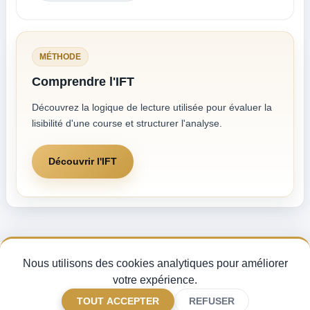
MÉTHODE
Comprendre l'IFT
Découvrez la logique de lecture utilisée pour évaluer la
lisibilité d'une course et structurer l'analyse.
Découvrir l'IFT
Nous utilisons des cookies analytiques pour améliorer
Pronostics Quinté du jour, analyse des partants et indice de fiabilité turf —
pour miser avec méthode sur les courses PMU.
votre expérience.
CGV
Mentions légales
Gérer mes cookies
FAQ
TOUT ACCEPTER
REFUSER