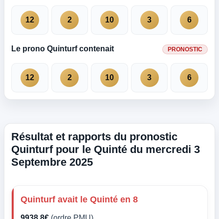
12
2
10
3
6
Le prono Quinturf contenait
PRONOSTIC
12
2
10
3
6
Résultat et rapports du pronostic
Quinturf pour le Quinté du mercredi 3
Septembre 2025
Quinturf avait le Quinté en 8
9938,8€
(ordre PMU)