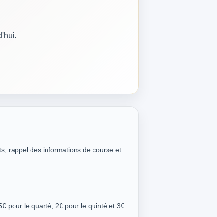
'hui.
ts, rappel des informations de course et
5€ pour le quarté, 2€ pour le quinté et 3€