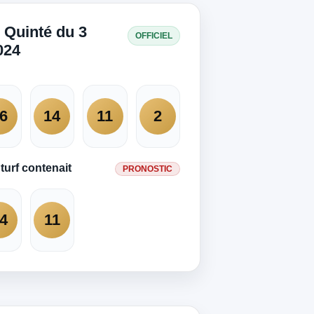
 Quinté du 3
OFFICIEL
024
6
14
11
2
turf contenait
PRONOSTIC
4
11