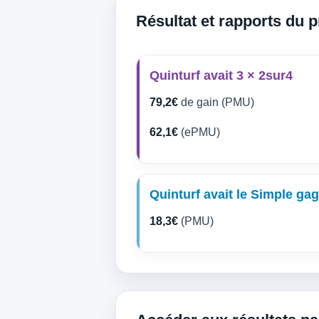
Résultat et rapports du p
Quinturf avait 3 × 2sur4
79,2€
de gain (PMU)
62,1€
(ePMU)
Quinturf avait le Simple ga
18,3€
(PMU)