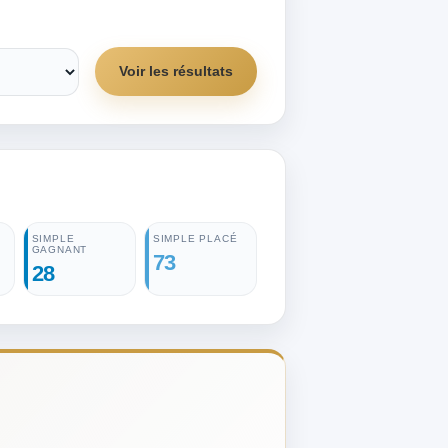
Voir les résultats
SIMPLE
SIMPLE PLACÉ
GAGNANT
73
28