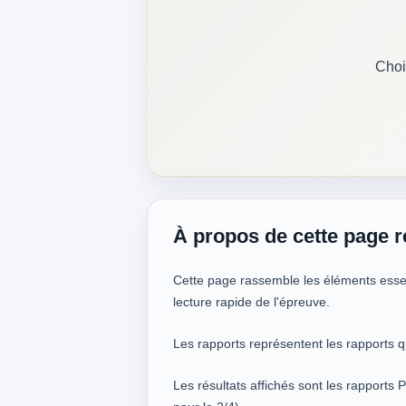
Choi
À propos de cette page r
Cette page rassemble les éléments essent
lecture rapide de l'épreuve.
Les rapports représentent les rapports q
Les résultats affichés sont les rapports 