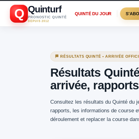
Quinturf
Q
QUINTÉ DU JOUR
S’AB
PRONOSTIC QUINTÉ
DEPUIS 2012
🏁 RÉSULTATS QUINTÉ • ARRIVÉE OFFIC
Résultats Quint
arrivée, rapports
Consultez les résultats du Quinté du je
rapports, les informations de course e
déroulement et replacer la course dan