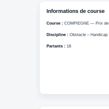
Informations de course
Course :
COMPIEGNE — Prix de
Discipline :
Obstacle – Handicap
Partants :
18