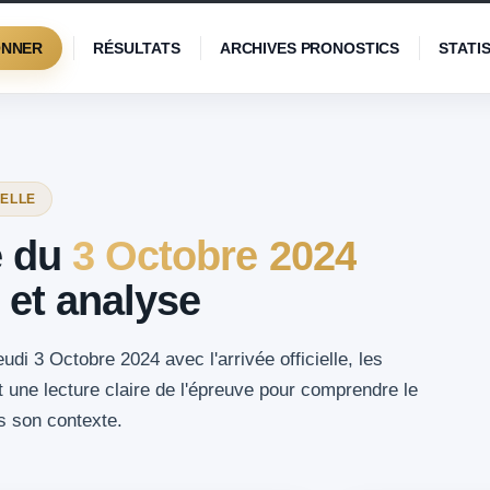
ONNER
RÉSULTATS
ARCHIVES PRONOSTICS
STATI
IELLE
é du
3 Octobre 2024
 et analyse
udi 3 Octobre 2024 avec l'arrivée officielle, les
t une lecture claire de l'épreuve pour comprendre le
s son contexte.