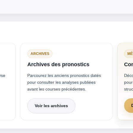
ARCHIVES
MÉ
Archives des pronostics
Com
yse
Parcourez les anciens pronostics datés
Déco
pour consulter les analyses publiées
pour 
avant les courses précédentes.
struc
Voir les archives