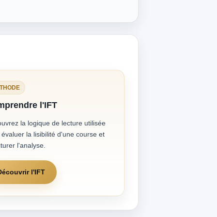
THODE
prendre l'IFT
uvrez la logique de lecture utilisée
évaluer la lisibilité d'une course et
turer l'analyse.
Découvrir l'IFT