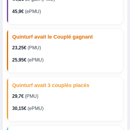
45,9€
(ePMU)
Quinturf avait le Couplé gagnant
23,25€
(PMU)
25,95€
(ePMU)
Quinturf avait 3 couplés placés
29,7€
(PMU)
30,15€
(ePMU)