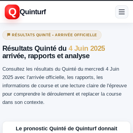
Q
Quinturf
🏁 RÉSULTATS QUINTÉ • ARRIVÉE OFFICIELLE
Résultats Quinté du
4 Juin 2025
arrivée, rapports et analyse
Consultez les résultats du Quinté du mercredi 4 Juin
2025 avec l'arrivée officielle, les rapports, les
informations de course et une lecture claire de l'épreuve
pour comprendre le déroulement et replacer la course
dans son contexte.
Le pronostic Quinté de Quinturf donnait