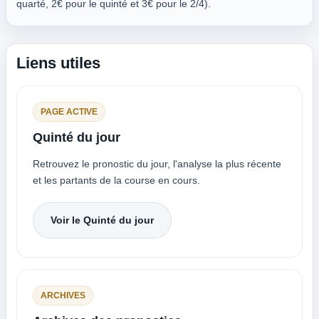
quarté, 2€ pour le quinté et 3€ pour le 2/4).
Liens utiles
PAGE ACTIVE
Quinté du jour
Retrouvez le pronostic du jour, l'analyse la plus récente
et les partants de la course en cours.
Voir le Quinté du jour
ARCHIVES