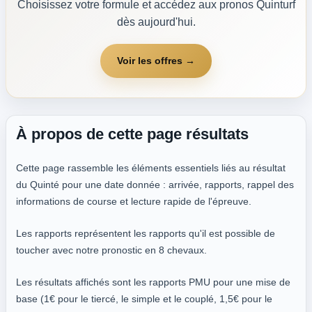
Choisissez votre formule et accédez aux pronos Quinturf
dès aujourd'hui.
Voir les offres →
À propos de cette page résultats
Cette page rassemble les éléments essentiels liés au résultat
du Quinté pour une date donnée : arrivée, rapports, rappel des
informations de course et lecture rapide de l'épreuve.
Les rapports représentent les rapports qu'il est possible de
toucher avec notre pronostic en 8 chevaux.
Les résultats affichés sont les rapports PMU pour une mise de
base (1€ pour le tiercé, le simple et le couplé, 1,5€ pour le