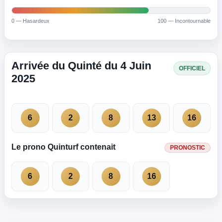
0 — Hasardeux
100 — Incontournable
Arrivée du Quinté du 4 Juin
OFFICIEL
2025
6
2
8
13
16
Le prono Quinturf contenait
PRONOSTIC
6
2
8
16