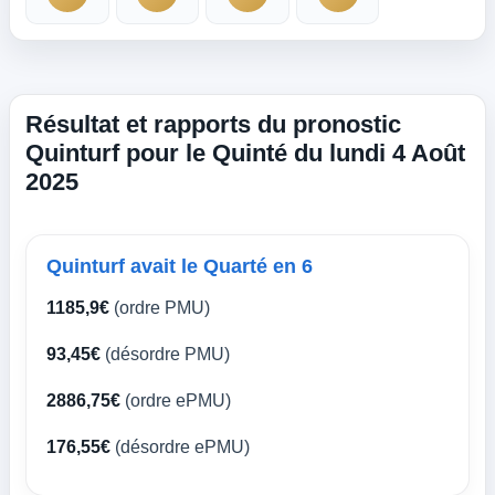
Résultat et rapports du pronostic
Quinturf pour le Quinté du lundi 4 Août
2025
Quinturf avait le Quarté en 6
1185,9€
(ordre PMU)
93,45€
(désordre PMU)
2886,75€
(ordre ePMU)
176,55€
(désordre ePMU)