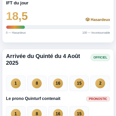
IFT du jour
18,5
🎲 Hasardeux
0 — Hasardeux
100 — Incontournable
Arrivée du Quinté du 4 Août
OFFICIEL
2025
1
8
16
15
2
Le prono Quinturf contenait
PRONOSTIC
1
8
16
15