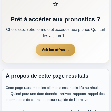
⭐
Prêt à accéder aux pronostics ?
Choisissez votre formule et accédez aux pronos Quinturf
dès aujourd'hui.
Voir les offres →
À propos de cette page résultats
Cette page rassemble les éléments essentiels liés au résultat
du Quinté pour une date donnée : arrivée, rapports, rappel des
informations de course et lecture rapide de l'épreuve.