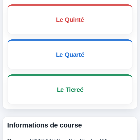
Le Quinté
Le Quarté
Le Tiercé
Informations de course