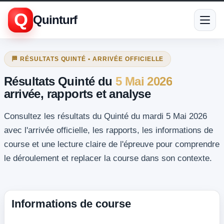
Q
Quinturf
🏁 RÉSULTATS QUINTÉ • ARRIVÉE OFFICIELLE
Résultats Quinté du
5 Mai 2026
arrivée, rapports et analyse
Consultez les résultats du Quinté du mardi 5 Mai 2026
avec l'arrivée officielle, les rapports, les informations de
course et une lecture claire de l'épreuve pour comprendre
le déroulement et replacer la course dans son contexte.
Informations de course