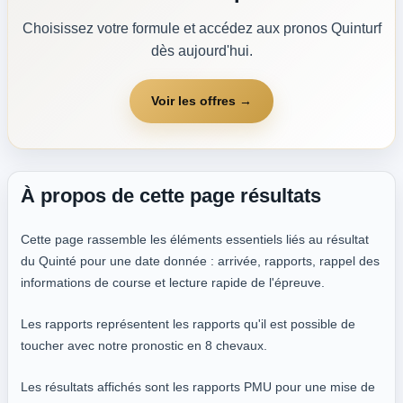
Choisissez votre formule et accédez aux pronos Quinturf
dès aujourd'hui.
Voir les offres →
À propos de cette page résultats
Cette page rassemble les éléments essentiels liés au résultat
du Quinté pour une date donnée : arrivée, rapports, rappel des
informations de course et lecture rapide de l'épreuve.
Les rapports représentent les rapports qu'il est possible de
toucher avec notre pronostic en 8 chevaux.
Les résultats affichés sont les rapports PMU pour une mise de