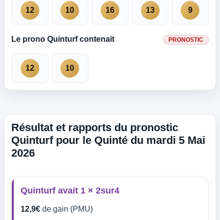
12
10
16
13
9
Le prono Quinturf contenait
PRONOSTIC
12
10
Résultat et rapports du pronostic
Quinturf pour le Quinté du mardi 5 Mai
2026
Quinturf avait 1 × 2sur4
12,9€
de gain (PMU)