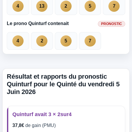
4
13
2
5
7
Le prono Quinturf contenait
PRONOSTIC
4
2
5
7
Résultat et rapports du pronostic
Quinturf pour le Quinté du vendredi 5
Juin 2026
Quinturf avait 3 × 2sur4
37,8€
de gain (PMU)