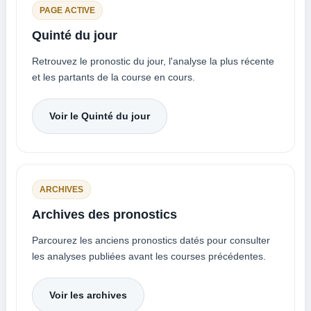
PAGE ACTIVE
Quinté du jour
Retrouvez le pronostic du jour, l'analyse la plus récente
et les partants de la course en cours.
Voir le Quinté du jour
ARCHIVES
Archives des pronostics
Parcourez les anciens pronostics datés pour consulter
les analyses publiées avant les courses précédentes.
Voir les archives