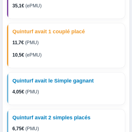
35,1€
(ePMU)
Quinturf avait 1 couplé placé
11,7€
(PMU)
10,5€
(ePMU)
Quinturf avait le Simple gagnant
4,05€
(PMU)
Quinturf avait 2 simples placés
6,75€
(PMU)