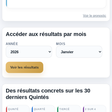
Voir le pronostic
Accéder aux résultats par mois
ANNÉE
MOIS
Voir les résultats
Des résultats concrets sur les 30
derniers Quintés
QUINTÉ
QUARTÉ
TIERCÉ
2 SUR 4