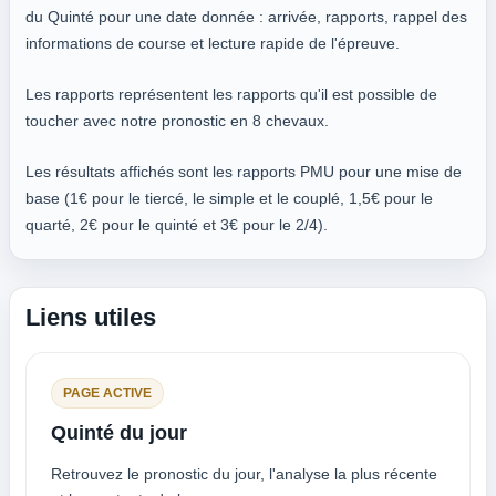
du Quinté pour une date donnée : arrivée, rapports, rappel des
informations de course et lecture rapide de l'épreuve.
Les rapports représentent les rapports qu'il est possible de
toucher avec notre pronostic en 8 chevaux.
Les résultats affichés sont les rapports PMU pour une mise de
base (1€ pour le tiercé, le simple et le couplé, 1,5€ pour le
quarté, 2€ pour le quinté et 3€ pour le 2/4).
Liens utiles
PAGE ACTIVE
Quinté du jour
Retrouvez le pronostic du jour, l'analyse la plus récente