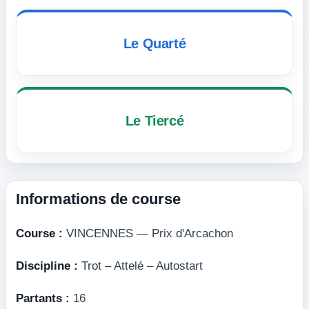
Le Quarté
Le Tiercé
Informations de course
Course :
VINCENNES — Prix d'Arcachon
Discipline :
Trot – Attelé – Autostart
Partants :
16