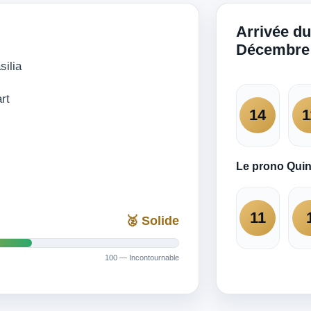
Arrivée du
Décembre
ilia
rt
14
1
Le prono Quin
11
🥈 Solide
100 — Incontournable