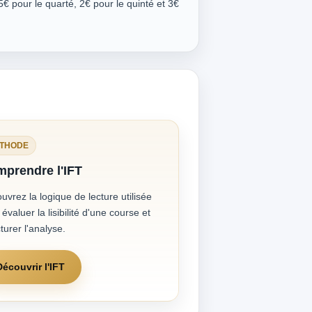
5€ pour le quarté, 2€ pour le quinté et 3€
THODE
prendre l'IFT
uvrez la logique de lecture utilisée
évaluer la lisibilité d'une course et
turer l'analyse.
Découvrir l'IFT