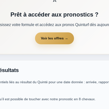
Prêt à accéder aux pronostics ?
sissez votre formule et accédez aux pronos Quinturf dès aujourd
Voir les offres →
ésultats
iels liés au résultat du Quinté pour une date donnée : arrivée, rappor
u'il est possible de toucher avec notre pronostic en 8 chevaux.