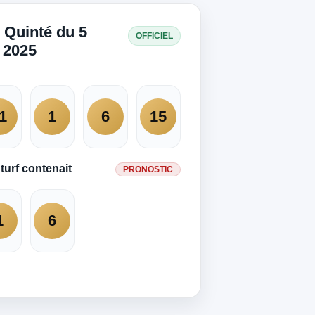
 Quinté du 5
OFFICIEL
 2025
1
1
6
15
turf contenait
PRONOSTIC
1
6