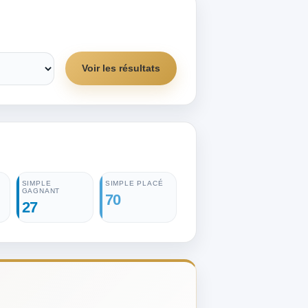
Voir les résultats
SIMPLE
SIMPLE PLACÉ
GAGNANT
70
27