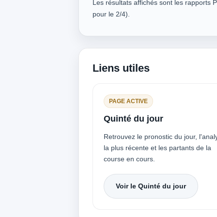
Les résultats affichés sont les rapports 
pour le 2/4).
Liens utiles
PAGE ACTIVE
Quinté du jour
Retrouvez le pronostic du jour, l'anal
la plus récente et les partants de la
course en cours.
Voir le Quinté du jour