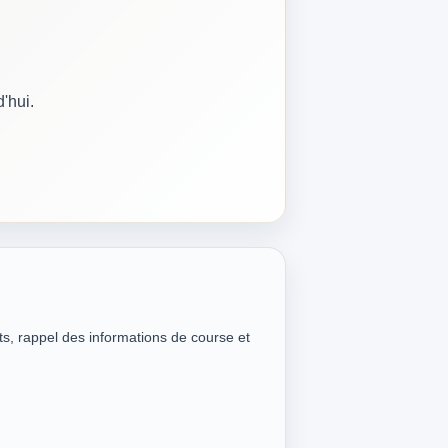
'hui.
ts, rappel des informations de course et