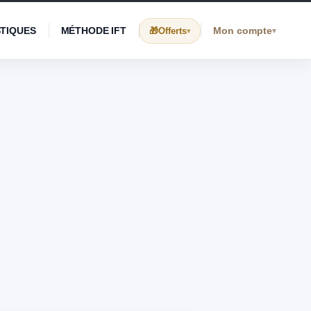
STIQUES
MÉTHODE IFT
Mon compte
Offerts
▾
▾