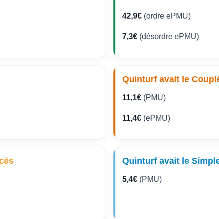
42,9€
(ordre ePMU)
7,3€
(désordre ePMU)
Quinturf avait le Coup
11,1€
(PMU)
11,4€
(ePMU)
acés
Quinturf avait le Simp
5,4€
(PMU)