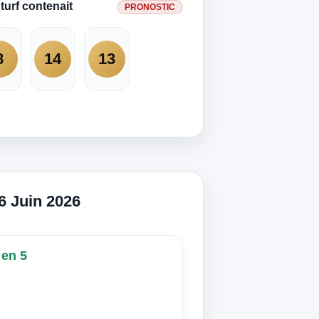
turf contenait
PRONOSTIC
8
14
13
6 Juin 2026
 en 5