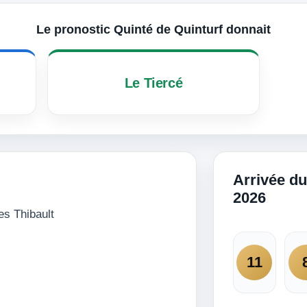
Le pronostic Quinté de Quinturf donnait
Le Tiercé
Arrivée du
2026
s Thibault
11