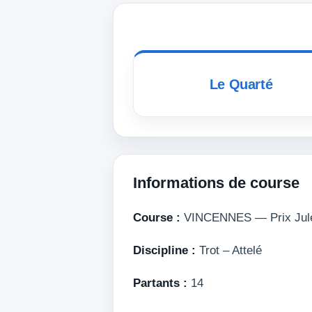
Le Quarté
Informations de course
Course :
VINCENNES — Prix Jule
Discipline :
Trot – Attelé
Partants :
14