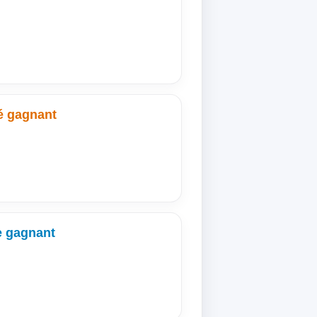
lé gagnant
le gagnant