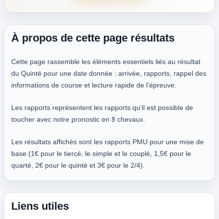
À propos de cette page résultats
Cette page rassemble les éléments essentiels liés au résultat
du Quinté pour une date donnée : arrivée, rapports, rappel des
informations de course et lecture rapide de l'épreuve.
Les rapports représentent les rapports qu'il est possible de
toucher avec notre pronostic en 8 chevaux.
Les résultats affichés sont les rapports PMU pour une mise de
base (1€ pour le tiercé, le simple et le couplé, 1,5€ pour le
quarté, 2€ pour le quinté et 3€ pour le 2/4).
Liens utiles