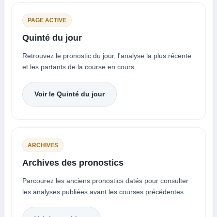
PAGE ACTIVE
Quinté du jour
Retrouvez le pronostic du jour, l'analyse la plus récente
et les partants de la course en cours.
Voir le Quinté du jour
ARCHIVES
Archives des pronostics
Parcourez les anciens pronostics datés pour consulter
les analyses publiées avant les courses précédentes.