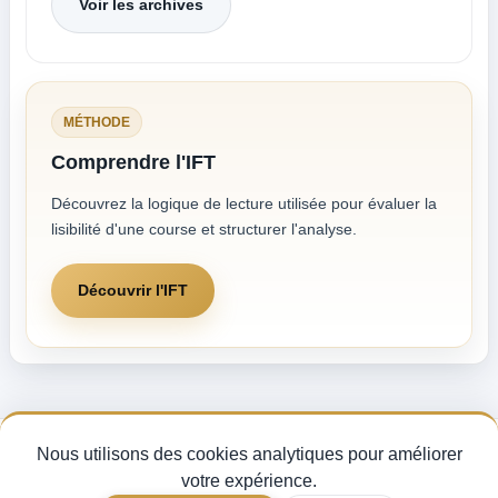
Voir les archives
MÉTHODE
Comprendre l'IFT
Découvrez la logique de lecture utilisée pour évaluer la
lisibilité d'une course et structurer l'analyse.
Découvrir l'IFT
Nous utilisons des cookies analytiques pour améliorer
Pronostics Quinté du jour, analyse des partants et indice de fiabilité turf —
pour miser avec méthode sur les courses PMU.
votre expérience.