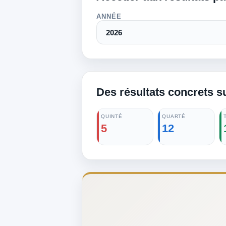
ANNÉE
Des résultats concrets s
QUINTÉ
QUARTÉ
5
12