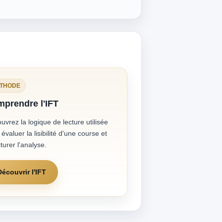
THODE
prendre l'IFT
uvrez la logique de lecture utilisée
évaluer la lisibilité d'une course et
turer l'analyse.
Découvrir l'IFT