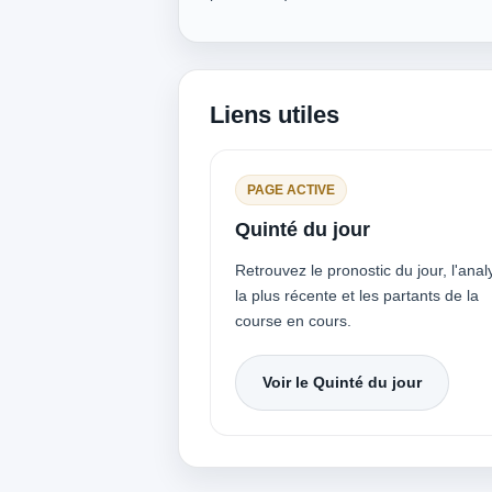
Liens utiles
PAGE ACTIVE
Quinté du jour
Retrouvez le pronostic du jour, l'anal
la plus récente et les partants de la
course en cours.
Voir le Quinté du jour