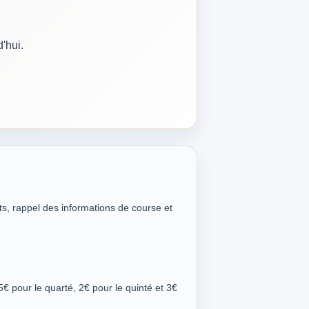
'hui.
ts, rappel des informations de course et
5€ pour le quarté, 2€ pour le quinté et 3€