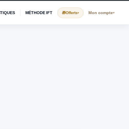
STIQUES
MÉTHODE IFT
Mon compte
Offerts
▾
▾