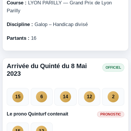
Course :
LYON PARILLY — Grand Prix de Lyon
Parilly
Discipline :
Galop – Handicap divisé
Partants :
16
Arrivée du Quinté du 8 Mai
OFFICIEL
2023
15
6
14
12
2
Le prono Quinturf contenait
PRONOSTIC