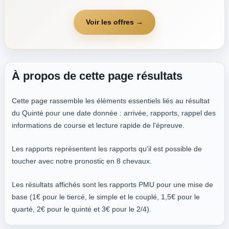
Voir les offres →
À propos de cette page résultats
Cette page rassemble les éléments essentiels liés au résultat
du Quinté pour une date donnée : arrivée, rapports, rappel des
informations de course et lecture rapide de l'épreuve.
Les rapports représentent les rapports qu'il est possible de
toucher avec notre pronostic en 8 chevaux.
Les résultats affichés sont les rapports PMU pour une mise de
base (1€ pour le tiercé, le simple et le couplé, 1,5€ pour le
quarté, 2€ pour le quinté et 3€ pour le 2/4).