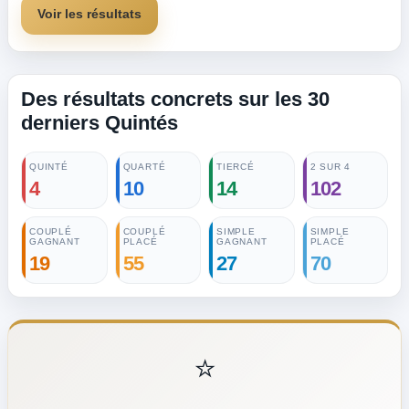
Voir les résultats
Des résultats concrets sur les 30
derniers Quintés
QUINTÉ
QUARTÉ
TIERCÉ
2 SUR 4
4
10
14
102
COUPLÉ
COUPLÉ
SIMPLE
SIMPLE
GAGNANT
PLACÉ
GAGNANT
PLACÉ
19
55
27
70
⭐