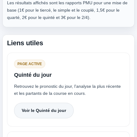
Les résultats affichés sont les rapports PMU pour une mise de
base (1€ pour le tiercé, le simple et le couplé, 1,5€ pour le
quarté, 2€ pour le quinté et 3€ pour le 2/4).
Liens utiles
PAGE ACTIVE
Quinté du jour
Retrouvez le pronostic du jour, l'analyse la plus récente
et les partants de la course en cours.
Voir le Quinté du jour