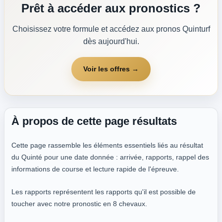
Prêt à accéder aux pronostics ?
Choisissez votre formule et accédez aux pronos Quinturf
dès aujourd'hui.
Voir les offres →
À propos de cette page résultats
Cette page rassemble les éléments essentiels liés au résultat
du Quinté pour une date donnée : arrivée, rapports, rappel des
informations de course et lecture rapide de l'épreuve.
Les rapports représentent les rapports qu'il est possible de
toucher avec notre pronostic en 8 chevaux.