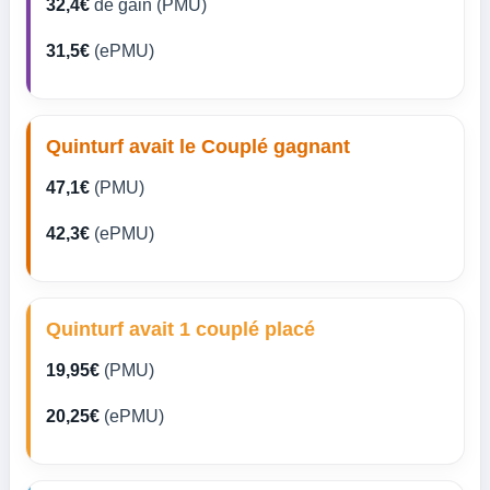
32,4€
de gain (PMU)
31,5€
(ePMU)
Quinturf avait le Couplé gagnant
47,1€
(PMU)
42,3€
(ePMU)
Quinturf avait 1 couplé placé
19,95€
(PMU)
20,25€
(ePMU)