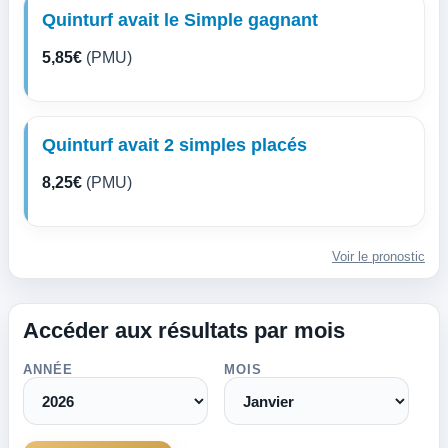
Quinturf avait le Simple gagnant
5,85€
(PMU)
Quinturf avait 2 simples placés
8,25€
(PMU)
Voir le pronostic
Accéder aux résultats par mois
ANNÉE
MOIS