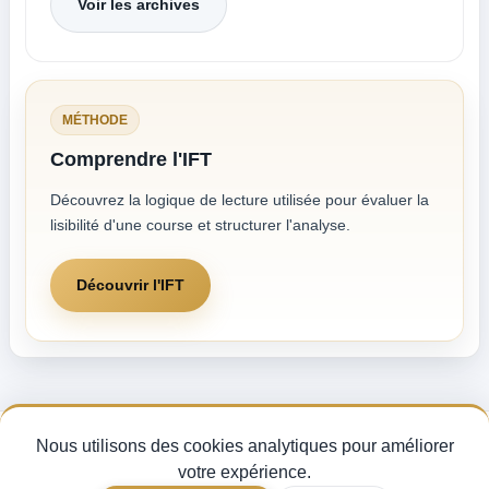
Voir les archives
MÉTHODE
Comprendre l'IFT
Découvrez la logique de lecture utilisée pour évaluer la
lisibilité d'une course et structurer l'analyse.
Découvrir l'IFT
Nous utilisons des cookies analytiques pour améliorer
Pronostics Quinté du jour, analyse des partants et indice de fiabilité turf —
pour miser avec méthode sur les courses PMU.
votre expérience.