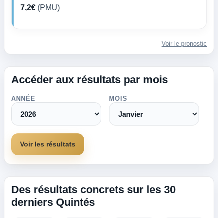
7,2€
(PMU)
Voir le pronostic
Accéder aux résultats par mois
ANNÉE
MOIS
Voir les résultats
Des résultats concrets sur les 30
derniers Quintés