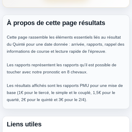
À propos de cette page résultats
Cette page rassemble les éléments essentiels liés au résultat
du Quinté pour une date donnée : arrivée, rapports, rappel des
informations de course et lecture rapide de l'épreuve.
Les rapports représentent les rapports qu'il est possible de
toucher avec notre pronostic en 8 chevaux.
Les résultats affichés sont les rapports PMU pour une mise de
base (1€ pour le tiercé, le simple et le couplé, 1,5€ pour le
quarté, 2€ pour le quinté et 3€ pour le 2/4).
Liens utiles