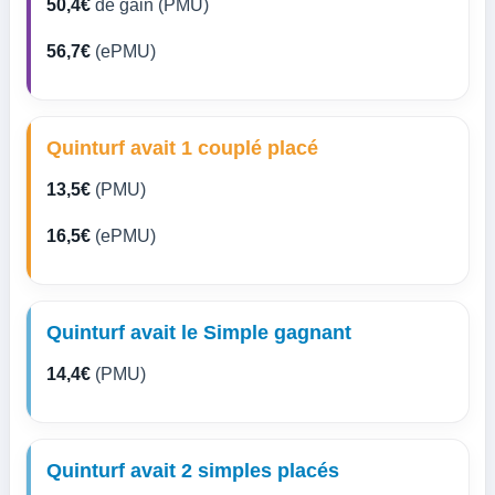
50,4€
de gain (PMU)
56,7€
(ePMU)
Quinturf avait 1 couplé placé
13,5€
(PMU)
16,5€
(ePMU)
Quinturf avait le Simple gagnant
14,4€
(PMU)
Quinturf avait 2 simples placés