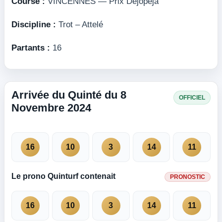
Course :
VINCENNES — Prix Dejopeja
Discipline :
Trot – Attelé
Partants :
16
Arrivée du Quinté du 8
OFFICIEL
Novembre 2024
16
10
3
14
11
Le prono Quinturf contenait
PRONOSTIC
16
10
3
14
11