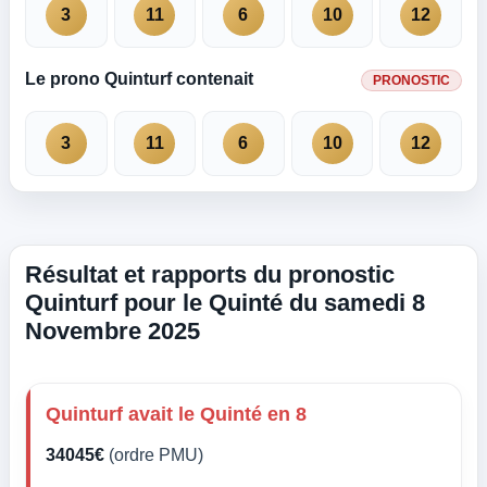
3
11
6
10
12
Le prono Quinturf contenait
PRONOSTIC
3
11
6
10
12
Résultat et rapports du pronostic
Quinturf pour le Quinté du samedi 8
Novembre 2025
Quinturf avait le Quinté en 8
34045€
(ordre PMU)