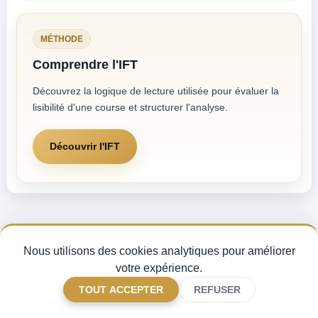
MÉTHODE
Comprendre l'IFT
Découvrez la logique de lecture utilisée pour évaluer la
lisibilité d'une course et structurer l'analyse.
Découvrir l'IFT
Nous utilisons des cookies analytiques pour améliorer
Pronostics Quinté du jour, analyse des partants et indice de fiabilité turf —
pour miser avec méthode sur les courses PMU.
votre expérience.
CGV
Mentions légales
Gérer mes cookies
FAQ
TOUT ACCEPTER
REFUSER
Contact
©
2026 Quinturf