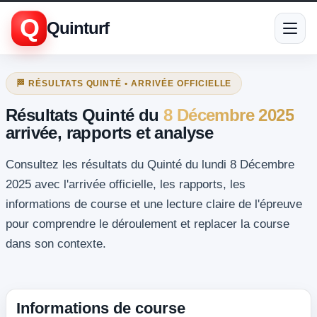
Q
Quinturf
🏁 RÉSULTATS QUINTÉ • ARRIVÉE OFFICIELLE
Résultats Quinté du
8 Décembre 2025
arrivée, rapports et analyse
Consultez les résultats du Quinté du lundi 8 Décembre
2025 avec l'arrivée officielle, les rapports, les
informations de course et une lecture claire de l'épreuve
pour comprendre le déroulement et replacer la course
dans son contexte.
Informations de course