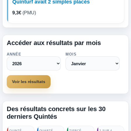
Quinturf avait 2 simples placés
9,3€
(PMU)
Accéder aux résultats par mois
ANNÉE
MOIS
Voir les résultats
Des résultats concrets sur les 30
derniers Quintés
QUINTÉ
QUARTÉ
TIERCÉ
2 SUR 4