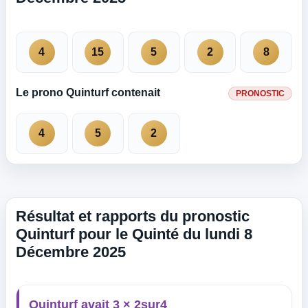
4
15
5
2
8
Le prono Quinturf contenait
PRONOSTIC
4
5
2
Résultat et rapports du pronostic
Quinturf pour le Quinté du lundi 8
Décembre 2025
Quinturf avait 3 × 2sur4