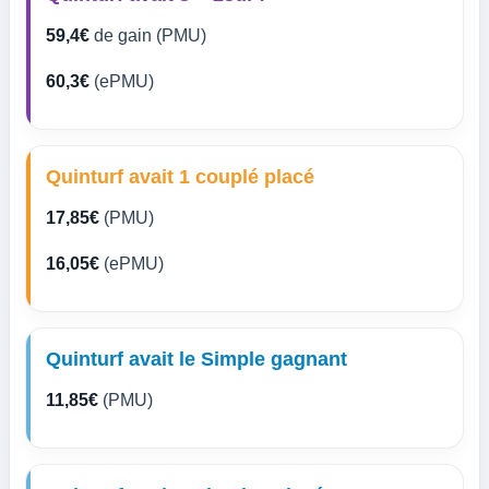
59,4€
de gain (PMU)
60,3€
(ePMU)
Quinturf avait 1 couplé placé
17,85€
(PMU)
16,05€
(ePMU)
Quinturf avait le Simple gagnant
11,85€
(PMU)