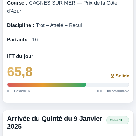
Course :
CAGNES SUR MER — Prix de la Côte
d'Azur
Discipline :
Trot – Attelé – Recul
Partants :
16
IFT du jour
65,8
🥈 Solide
0 — Hasardeux
100 — Incontournable
Arrivée du Quinté du 9 Janvier
OFFICIEL
2025