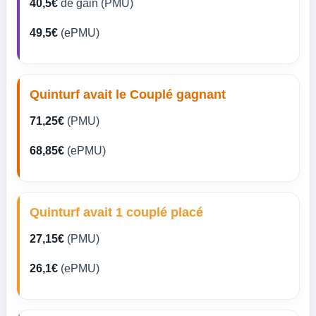
40,5€
de gain (PMU)
49,5€
(ePMU)
Quinturf avait le Couplé gagnant
71,25€
(PMU)
68,85€
(ePMU)
Quinturf avait 1 couplé placé
27,15€
(PMU)
26,1€
(ePMU)