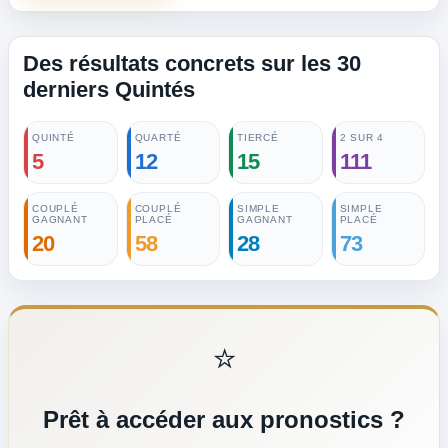
Des résultats concrets sur les 30
derniers Quintés
QUINTÉ
QUARTÉ
TIERCÉ
2 SUR 4
5
12
15
111
COUPLÉ
COUPLÉ
SIMPLE
SIMPLE
GAGNANT
PLACÉ
GAGNANT
PLACÉ
20
58
28
73
⭐
Prêt à accéder aux pronostics ?