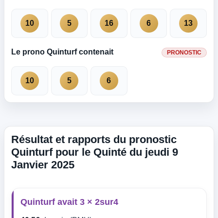
10
5
16
6
13
Le prono Quinturf contenait
PRONOSTIC
10
5
6
Résultat et rapports du pronostic
Quinturf pour le Quinté du jeudi 9
Janvier 2025
Quinturf avait 3 × 2sur4