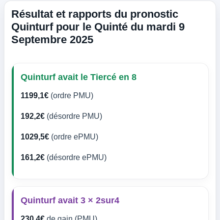
Résultat et rapports du pronostic
Quinturf pour le Quinté du mardi 9
Septembre 2025
Quinturf avait le Tiercé en 8
1199,1€
(ordre PMU)
192,2€
(désordre PMU)
1029,5€
(ordre ePMU)
161,2€
(désordre ePMU)
Quinturf avait 3 × 2sur4
230,4€
de gain (PMU)