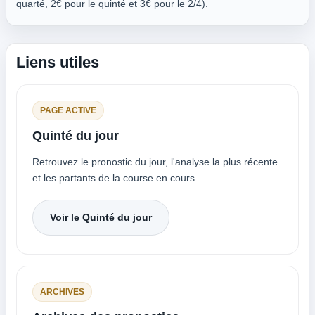
quarté, 2€ pour le quinté et 3€ pour le 2/4).
Liens utiles
PAGE ACTIVE
Quinté du jour
Retrouvez le pronostic du jour, l'analyse la plus récente
et les partants de la course en cours.
Voir le Quinté du jour
ARCHIVES