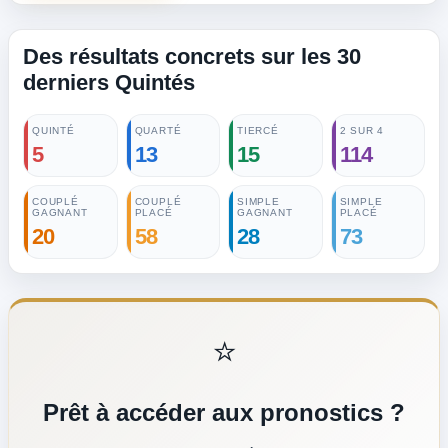
Des résultats concrets sur les 30
derniers Quintés
QUINTÉ
QUARTÉ
TIERCÉ
2 SUR 4
5
13
15
114
COUPLÉ
COUPLÉ
SIMPLE
SIMPLE
GAGNANT
PLACÉ
GAGNANT
PLACÉ
20
58
28
73
⭐
Prêt à accéder aux pronostics ?