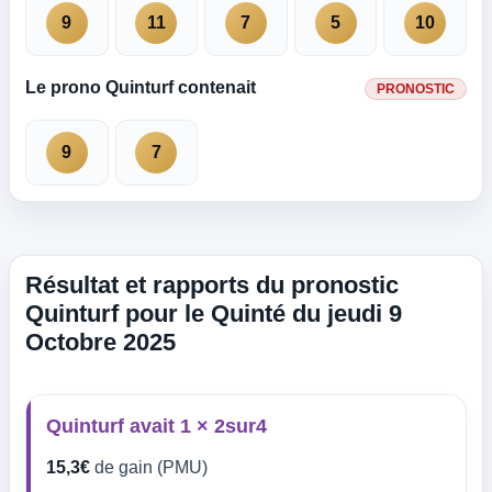
9
11
7
5
10
Le prono Quinturf contenait
PRONOSTIC
9
7
Résultat et rapports du pronostic
Quinturf pour le Quinté du jeudi 9
Octobre 2025
Quinturf avait 1 × 2sur4
15,3€
de gain (PMU)